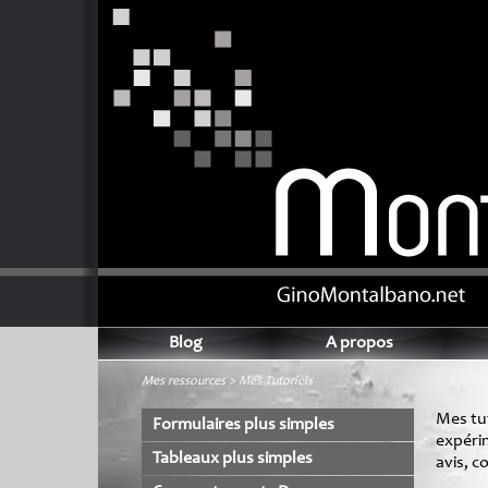
Blog
A propos
Mes ressources > Mes Tutoriels
Mes tut
Formulaires plus simples
expéri
Tableaux plus simples
avis, 