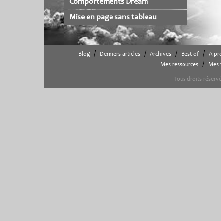
Comportements Dream
Mise en page sans tableau
/
/
/
/
Blog
Derniers articles
Archives
Best of
A pr
/
Mes ressources
Mes t
Tous droits rése