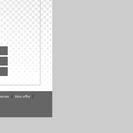
/
/
ences
Mon offre