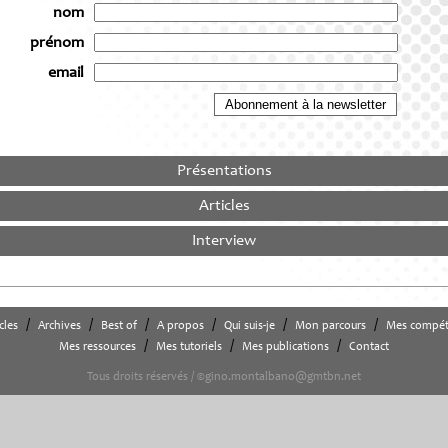
nom
prénom
email
Présentations
Articles
Interview
/
/
/
/
/
/
cles
Archives
Best of
A propos
Qui suis-je
Mon parcours
Mes compét
/
/
/
Mes ressources
Mes tutoriels
Mes publications
Contact
Tous droits réservés / ©gino.montalbano@gmtbn.net